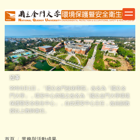
跳
到
主
要
內
容
區
沿革
99年8月1日，「國立金門技術學院」改名為「國立金
門大學」，環安中心亦隨之改名為「國立金門大學環境
保護暨安全衛生中心」，自此環安中心主任，改由副教
授以上教師兼任。
首頁
業務與活動成果